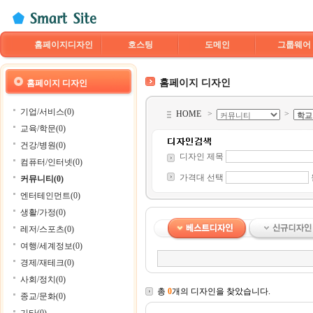
홈페이지디자인
호스팅
도메인
그룹웨어
홈페이지 디자인
홈페이지 디자인
기업/서비스(0)
HOME
>
>
교육/학문(0)
건강/병원(0)
디자인 제목
컴퓨터/인터넷(0)
가격대 선택
커뮤니티(0)
엔터테인먼트(0)
생활/가정(0)
레저/스포츠(0)
여행/세계정보(0)
경제/재테크(0)
사회/정치(0)
총
0
개의 디자인을 찾았습니다.
종교/문화(0)