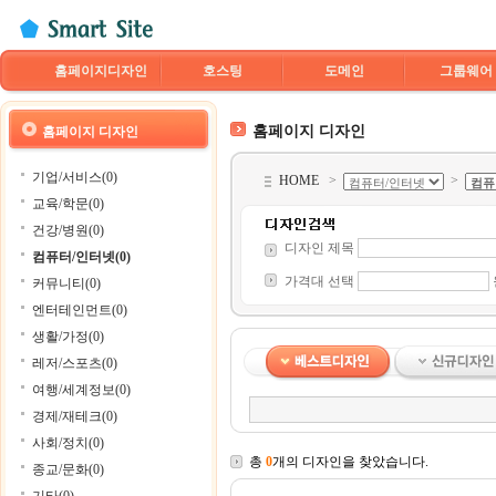
홈페이지디자인
호스팅
도메인
그룹웨어
홈페이지 디자인
홈페이지 디자인
기업/서비스(0)
HOME
>
>
교육/학문(0)
건강/병원(0)
디자인 제목
컴퓨터/인터넷(0)
가격대 선택
커뮤니티(0)
엔터테인먼트(0)
생활/가정(0)
레저/스포츠(0)
여행/세계정보(0)
경제/재테크(0)
사회/정치(0)
총
0
개의 디자인을 찾았습니다.
종교/문화(0)