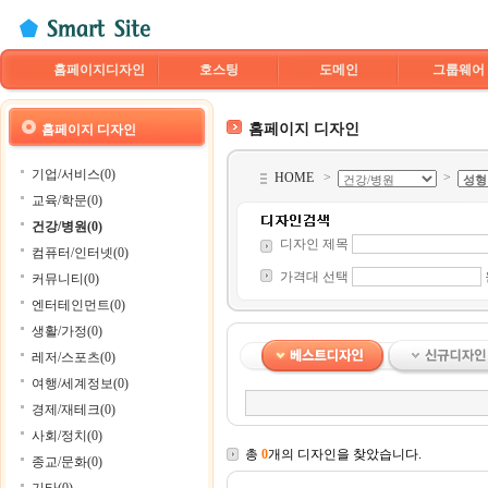
홈페이지디자인
호스팅
도메인
그룹웨어
홈페이지 디자인
홈페이지 디자인
기업/서비스(0)
HOME
>
>
교육/학문(0)
건강/병원(0)
디자인 제목
컴퓨터/인터넷(0)
가격대 선택
커뮤니티(0)
엔터테인먼트(0)
생활/가정(0)
레저/스포츠(0)
여행/세계정보(0)
경제/재테크(0)
사회/정치(0)
총
0
개의 디자인을 찾았습니다.
종교/문화(0)