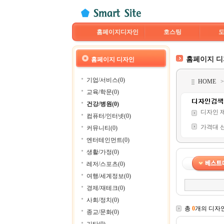
홈페이지디자인
호스팅
홈페이지 
홈페이지 디자인
기업/서비스(0)
HOME
교육/학문(0)
건강/병원(0)
디자인 
컴퓨터/인터넷(0)
가격대 
커뮤니티(0)
엔터테인먼트(0)
생활/가정(0)
레저/스포츠(0)
여행/세계정보(0)
경제/재테크(0)
사회/정치(0)
총
0
개의 디자
종교/문화(0)