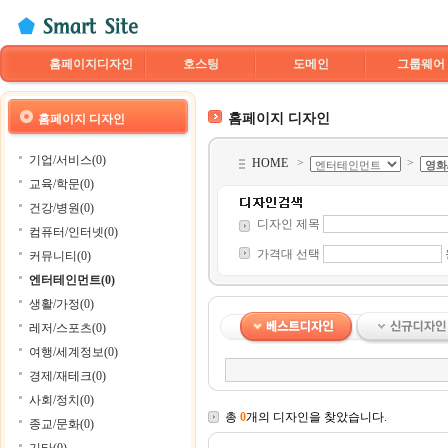
홈페이지디자인
호스팅
도메인
그룹웨어
홈페이지 디자인
홈페이지 디자인
기업/서비스(0)
HOME
>
>
교육/학문(0)
건강/병원(0)
디자인 제목
컴퓨터/인터넷(0)
가격대 선택
커뮤니티(0)
엔터테인먼트(0)
생활/가정(0)
레저/스포츠(0)
여행/세계정보(0)
경제/재테크(0)
사회/정치(0)
총
0
개의 디자인을 찾았습니다.
종교/문화(0)