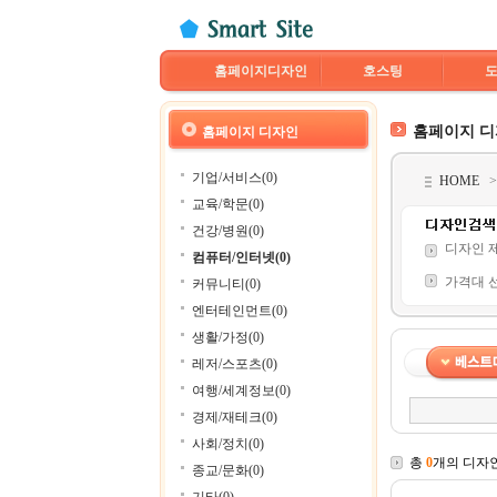
홈페이지디자인
호스팅
홈페이지 
홈페이지 디자인
기업/서비스(0)
HOME
교육/학문(0)
건강/병원(0)
디자인 
컴퓨터/인터넷(0)
가격대 
커뮤니티(0)
엔터테인먼트(0)
생활/가정(0)
레저/스포츠(0)
여행/세계정보(0)
경제/재테크(0)
사회/정치(0)
총
0
개의 디자
종교/문화(0)