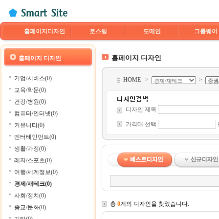
홈페이지디자인
호스팅
도메인
그룹웨어
홈페이지 디자인
홈페이지 디자인
기업/서비스(0)
HOME
>
>
교육/학문(0)
건강/병원(0)
디자인 제목
컴퓨터/인터넷(0)
가격대 선택
커뮤니티(0)
엔터테인먼트(0)
생활/가정(0)
레저/스포츠(0)
여행/세계정보(0)
경제/재테크(0)
사회/정치(0)
총
0
개의 디자인을 찾았습니다.
종교/문화(0)