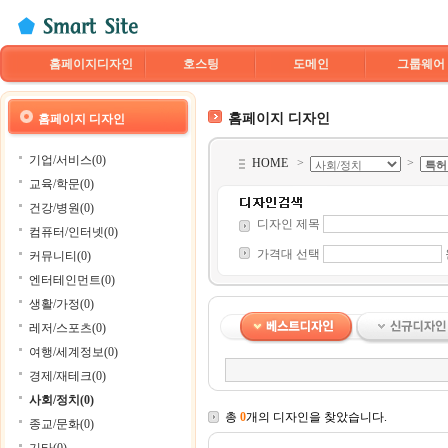
홈페이지디자인
호스팅
도메인
그룹웨어
홈페이지 디자인
홈페이지 디자인
기업/서비스(0)
HOME
>
>
교육/학문(0)
건강/병원(0)
디자인 제목
컴퓨터/인터넷(0)
가격대 선택
커뮤니티(0)
엔터테인먼트(0)
생활/가정(0)
레저/스포츠(0)
여행/세계정보(0)
경제/재테크(0)
사회/정치(0)
총
0
개의 디자인을 찾았습니다.
종교/문화(0)