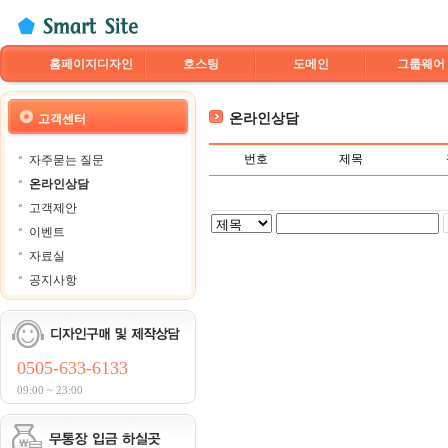
홈페이지디자인
호스팅
도메인
그룹웨어
온라인상담
고객센터
번호
제목
자주묻는 질문
온라인상담
고객제안
이벤트
자료실
공지사항
0505-633-6133
09:00 ~ 23:00