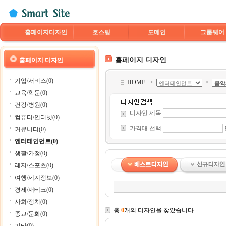
홈페이지디자인
호스팅
도메인
그룹웨어
홈페이지 디자인
홈페이지 디자인
기업/서비스(0)
HOME
>
>
교육/학문(0)
건강/병원(0)
디자인 제목
컴퓨터/인터넷(0)
가격대 선택
커뮤니티(0)
엔터테인먼트(0)
생활/가정(0)
레저/스포츠(0)
여행/세계정보(0)
경제/재테크(0)
사회/정치(0)
총
0
개의 디자인을 찾았습니다.
종교/문화(0)