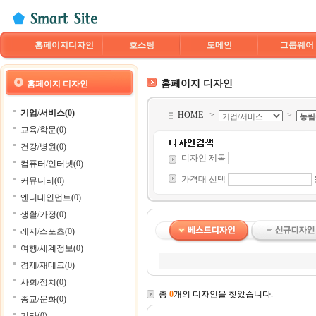
홈페이지디자인
호스팅
도메인
그룹웨어
홈페이지 디자인
홈페이지 디자인
기업/서비스(0)
HOME
>
>
교육/학문(0)
건강/병원(0)
디자인 제목
컴퓨터/인터넷(0)
가격대 선택
커뮤니티(0)
엔터테인먼트(0)
생활/가정(0)
레저/스포츠(0)
여행/세계정보(0)
경제/재테크(0)
사회/정치(0)
총
0
개의 디자인을 찾았습니다.
종교/문화(0)